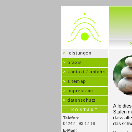
>
leistungen
>
praxis
>
kontakt / anfahrt
>
sitemap
>
impressum
>
datenschutz
Alle die
KONTAKT
Stufen m
dass all
Telefon:
04242 - 93 17 18
das schw
E-Mail: