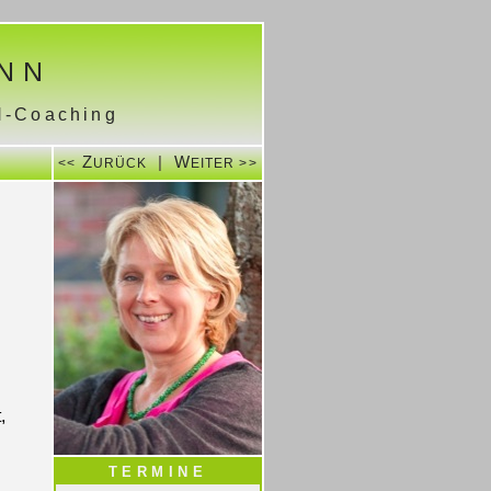
NN
H-Coaching
Z
|
W
<<
URÜCK
EITER >>
,
TERMINE