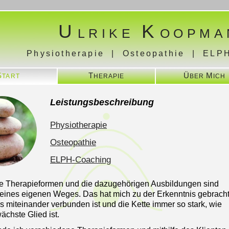
U
K
LRIKE
OOPMA
Physiotherapie | Osteopathie | ELP
S
T
Ü
M
TART
HERAPIE
BER
ICH
Leistungsbeschreibung
Physiotherapie
Osteopathie
ELPH-Coaching
se Therapieformen und die dazugehörigen Ausbildungen sind
eines eigenen Weges. Das hat mich zu der Erkenntnis gebracht
es miteinander verbunden ist und die Kette immer so stark, wie
ächste Glied ist.