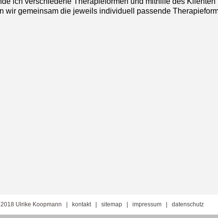
nde ich verschiedene Therapieformen und mithilfe des Klienten
en wir gemeinsam die jeweils individuell passende Therapieform
 2018 Ulrike Koopmann |
kontakt
|
sitemap
|
impressum
|
datenschutz