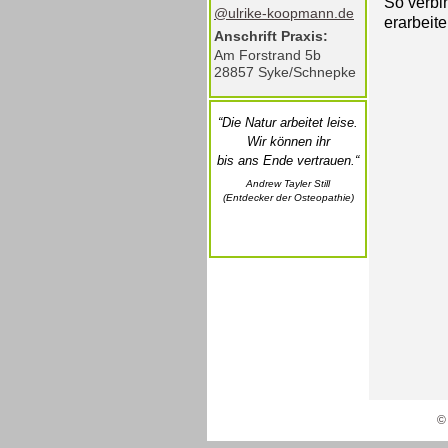
So verbi
@ulrike-koopmann.de
erarbeit
Anschrift Praxis:
Am Forstrand 5b
28857 Syke/Schnepke
“Die Natur arbeitet leise.
Wir können ihr
bis ans Ende vertrauen.“
Andrew Tayler Still
(Entdecker der Osteopathie)
©